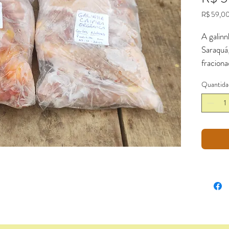
R$ 59,0
R$ 59,0
por
A galinn
1
Saraquá
quilogra
fraciona
artesana
Quantida