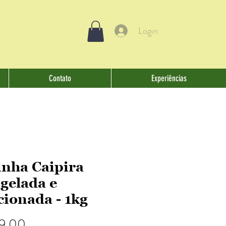
Login
Contato
Experiências
inha Caipira
gelada e
cionada - 1kg
Preço
9,00