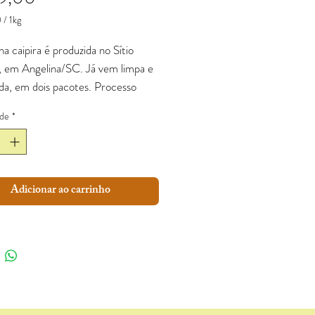
0
/
1kg
0
ha caipira é produzida no Sítio
, em Angelina/SC. Já vem limpa e
ma
da, em dois pacotes. Processo
l.
de
*
Adicionar ao carrinho