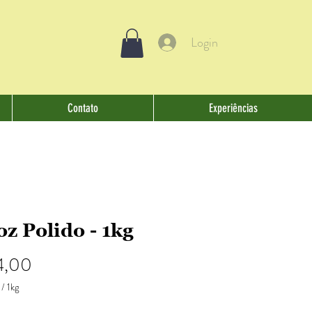
Login
Contato
Experiências
oz Polido - 1kg
Preço
4,00
/
1kg